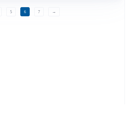
5
6
7
→