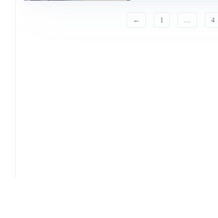
←
1
…
4