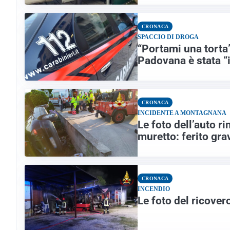
CRONACA
SPACCIO DI DROGA
“Portami una torta”
Padovana è stata “i
CRONACA
INCIDENTE A MONTAGNANA
Le foto dell’auto ri
muretto: ferito gra
CRONACA
INCENDIO
Le foto del ricove