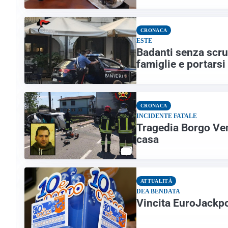
CRONACA
ESTE
Badanti senza scru
famiglie e portarsi 
CRONACA
INCIDENTE FATALE
Tragedia Borgo Ven
casa
ATTUALITÀ
DEA BENDATA
Vincita EuroJackpo