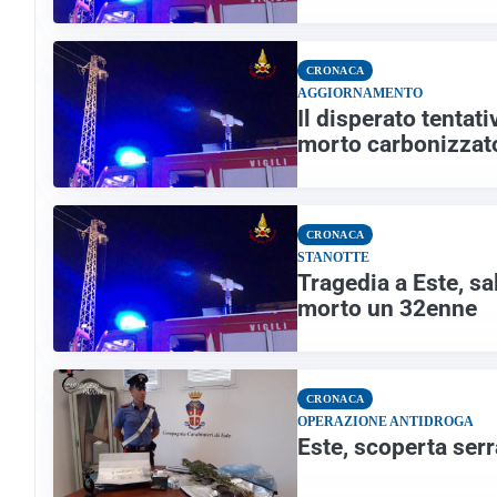
CRONACA
AGGIORNAMENTO
Il disperato tentat
morto carbonizzat
CRONACA
STANOTTE
Tragedia a Este, sal
morto un 32enne
CRONACA
OPERAZIONE ANTIDROGA
Este, scoperta serr