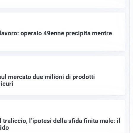
 lavoro: operaio 49enne precipita mentre
sul mercato due milioni di prodotti
icuri
traliccio, l’ipotesi della sfida finita male: il
ido