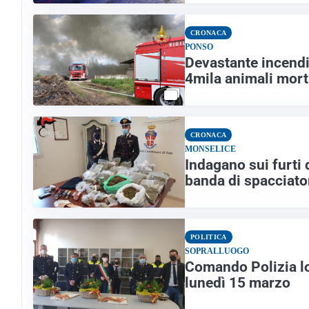
CRONACA
PONSO
Devastante incendio
4mila animali mort
CRONACA
MONSELICE
Indagano sui furti
banda di spacciatori
POLITICA
SOPRALLUOGO
Comando Polizia lo
lunedì 15 marzo