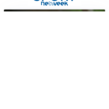
L'ALLARME
Sassuolo, l’allarme di Aquilani: “Non ho difensori, ma
mi fido della società”
CASO INFANTINO
La Fifa sta con Infantino ma ammette: “Che errore
l’apertura ai privati”