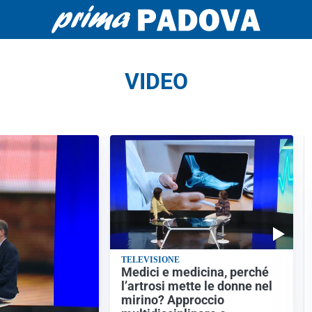
VIDEO
TELEVISIONE
Medici e medicina, perché
l’artrosi mette le donne nel
mirino? Approccio