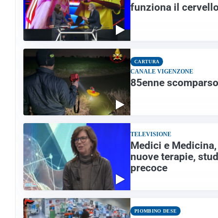
funziona il cervell
CARTURA
CANALE VIGENZONE
85enne scomparso a
TELEVISIONE
Medici e Medicina,
nuove terapie, studi
precoce
PIOMBINO DESE