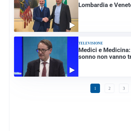
Lombardia e Veneto,
TELEVISIONE
Medici e Medicina:
sonno non vanno tr
1
2
3