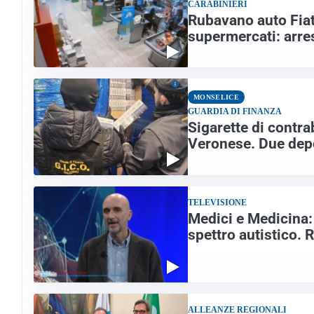
CARABINIERI
Rubavano auto Fiat
supermercati: arres
MONSELICE
GUARDIA DI FINANZA
Sigarette di contr
Veronese. Due dep
TELEVISIONE
Medici e Medicina: 
spettro autistico. R
ALLEANZE REGIONALI