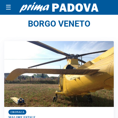
☰
BORGO VENETO
CRONACA
MALORE FATALE