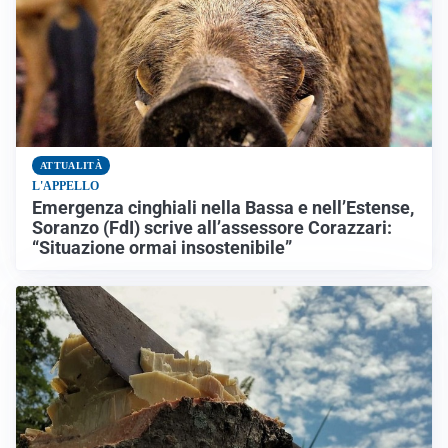
ATTUALITÀ
L'APPELLO
Emergenza cinghiali nella Bassa e nell’Estense,
Soranzo (FdI) scrive all’assessore Corazzari:
“Situazione ormai insostenibile”