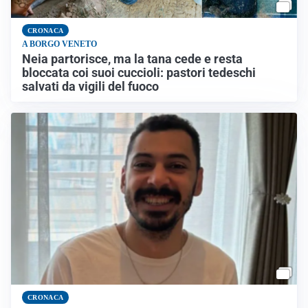
CRONACA
A BORGO VENETO
Neia partorisce, ma la tana cede e resta
bloccata coi suoi cuccioli: pastori tedeschi
salvati da vigili del fuoco
CRONACA