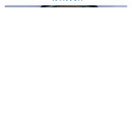
LA NUOVA ITALIA
Italia, ufficiale lo staff di Mancini: c’è anche Bonucci
I RITORNI
Inter, tornano Lautaro e Thuram: c’è anche Stones
OBIETTIVO CHE SI ALLONTANA
Inter-Romero, l’Atletico accelera: i nerazzurri restano