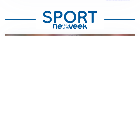
AMICHEVOLI
Il Milan crolla contro il Chelsea: 3-0 e prima sconfitta
per Amorim