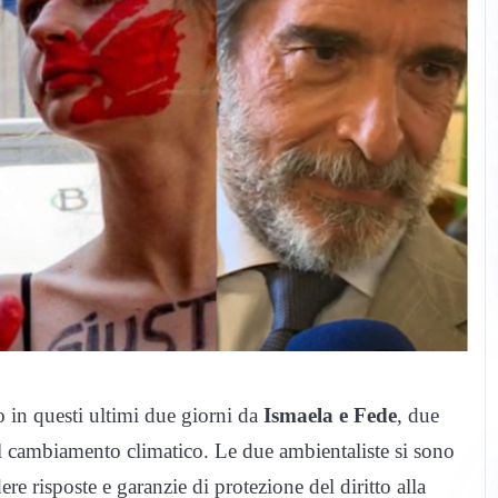
 in questi ultimi due giorni da
Ismaela e Fede
, due
l cambiamento climatico. Le due ambientaliste si sono
re risposte e garanzie di protezione del diritto alla