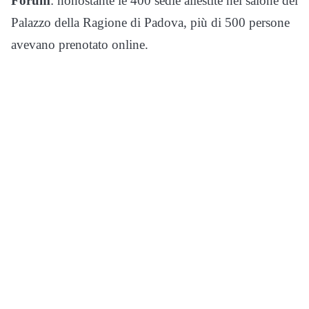
Forum
: nonostante le 400 sedie allestite nel salone del
Palazzo della Ragione di Padova, più di 500 persone
avevano prenotato online.