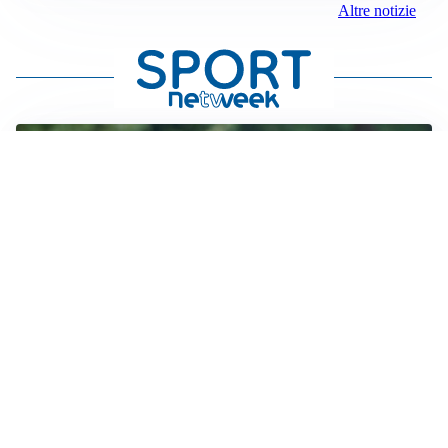
Altre notizie
LE PAROLE
Milan, Amorim: “Sapevamo delle difficoltà, faremo
delle scelte”