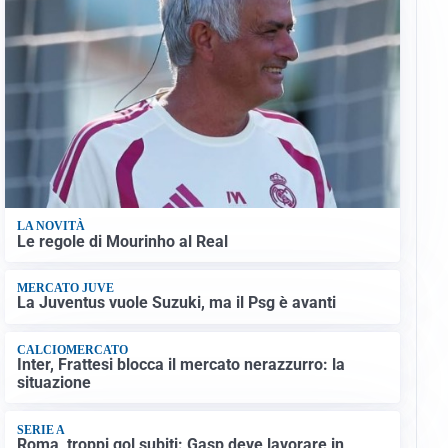
LA NOVITÀ
Le regole di Mourinho al Real
MERCATO JUVE
La Juventus vuole Suzuki, ma il Psg è avanti
CALCIOMERCATO
Inter, Frattesi blocca il mercato nerazzurro: la
situazione
SERIE A
Roma, troppi gol subiti: Gasp deve lavorare in