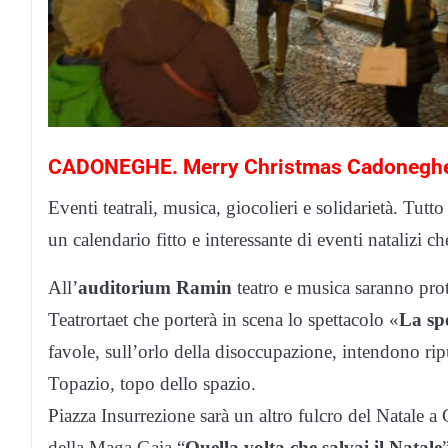
CADONEGHE. Merry Christmas Cadonegh
Eventi teatrali, musica, giocolieri e solidarietà. Tutt
un calendario fitto e interessante di eventi natalizi ch
All’
auditorium Ramin
teatro e musica saranno prot
Teatrortaet che porterà in scena lo spettacolo «
La sp
favole, sull’orlo della disoccupazione, intendono rip
Topazio, topo dello spazio.
Piazza Insurrezione sarà un altro fulcro del Natale a
della Maga Gaia “
Quella volta che salvai il Natale