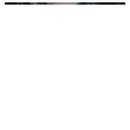
RINNOVO VICINO
Inter, Dimarco verso il rinnovo fino al 2030
STALLO ROSSONERO
Milan, mercato bloccato: Cardinale prepara le
prossime mosse
RINNOVO IN VISTA
Pellegrini e Roma avanti insieme: rinnovo ormai vicino