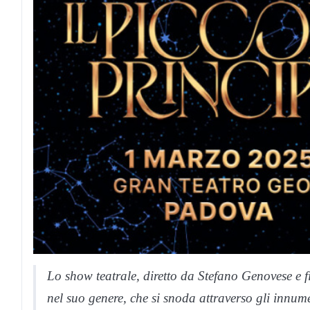
Lo show teatrale, diretto da Stefano Genovese e 
nel suo genere, che si snoda attraverso gli innume