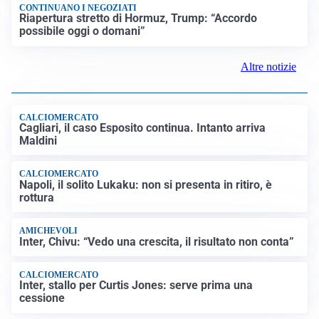
TRAGEDIA
Incidenti sul lavoro, operaio muore schiacciato da
alcune lastre di marmo a Carrara
IN GERMANIA
Aeroporto Lipsia: un drone urta un cargo DHL, un altro
trovato con esplosivo vicino a un aereo ucraino
NUOVI MARGINI DI FLESSIBILITÀ
Giorgetti alla Camera: “All’UE chiederemo lo 0,6% del
PIL per l’energia e lo 0,9% per la difesa”
CONTINUANO I NEGOZIATI
Riapertura stretto di Hormuz, Trump: “Accordo
possibile oggi o domani”
Altre notizie