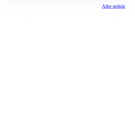
CALCIOMERCATO
Cagliari, il caso Esposito continua. Intanto arriva
Maldini
CALCIOMERCATO
Napoli, il solito Lukaku: non si presenta in ritiro, è
rottura