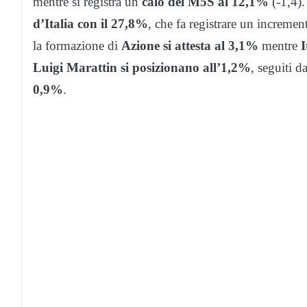
mentre si registra un
calo del M5S al 12,1%
(-1,4).
d’Italia con il 27,8%
, che fa registrare un increment
la formazione di
Azione si attesta al 3,1%
mentre
I
Luigi Marattin si posizionano all’1,2%
, seguiti d
0,9%
.