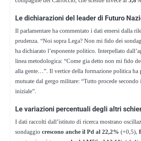
compagine del Carroccio, che scende invece al
5,8
Le dichiarazioni del leader di Futuro Naz
Il parlamentare ha commentato i dati emersi dalla 
prudenza. “Noi sopra Lega? Non mi fido dei sondagg
ha dichiarato l’esponente politico. Interpellato dall’
linea metodologica: “Come gia detto non mi fido dei
alla gente…”. Il vertice della formazione politica ha
mutuate dal gergo militare: “Tutto procede secondo i
iniziale”.
Le variazioni percentuali degli altri schi
I dati raccolti dall’istituto di ricerca mostrano oscill
sondaggio
crescono anche il Pd al 22,2%
(+0,5),