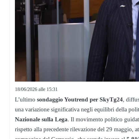
18/06/2026 alle 15:31
L’ultimo
sondaggio Youtrend per SkyTg24
, diff
una variazione significativa negli equilibri della politic
Nazionale sulla Lega
. Il movimento politico guid
rispetto alla precedente rilevazione del 29 maggio, a