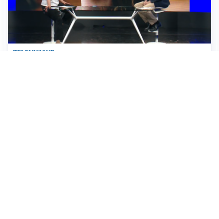
TELEVISIONE
Medici e Medicina, diabete di tipo 1: trapianti, terapie
cellulari e salute mentale
Altri video
IDEE E CONSIGLI