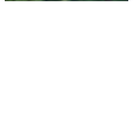
LE PAROLE
Milan, Amorim: “Sapevamo delle difficoltà, faremo
delle scelte”
LE PAROLE
Juventus, Spalletti soddisfatto: “I nuovi? Li ho visti
molto bene”
AMICHEVOLI