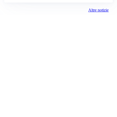
Altre notizie
VIDEO PIÙ VISTI
TELEVISIONE
Medici e Medicina, diabete di tipo 1: trapianti, terapie
cellulari e salute mentale