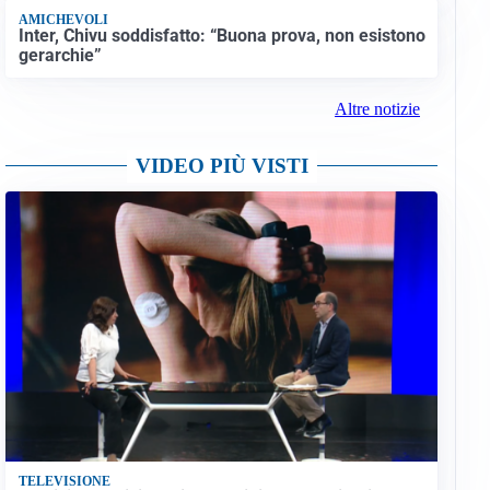
AMICHEVOLI
Inter, Chivu soddisfatto: “Buona prova, non esistono
gerarchie”
Altre notizie
VIDEO PIÙ VISTI
TELEVISIONE