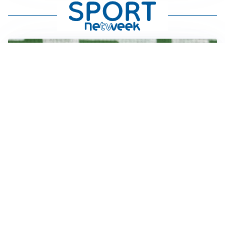
L'OPPORTUNITÀ
Juventus, occasione Trubin: il Benfica apre alla
cessione?
LE PAROLE