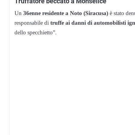
Truffatore beccato a Monselice
Un
36enne residente a Noto (Siracusa)
è stato den
responsabile di
truffe ai danni di automobilisti ig
dello specchietto”.