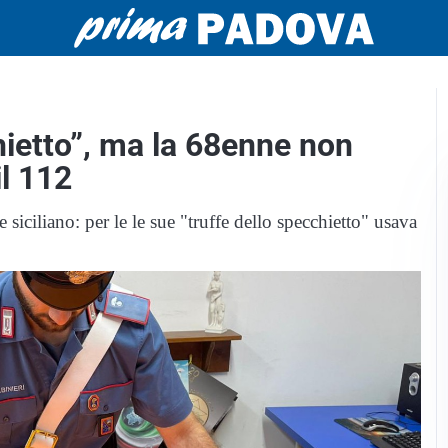
hietto”, ma la 68enne non
il 112
iciliano: per le le sue "truffe dello specchietto" usava