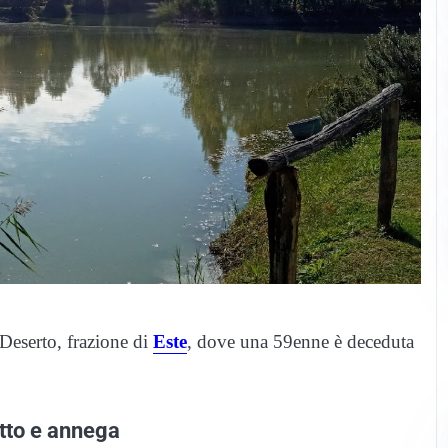
Deserto, frazione di
Este
, dove una 59enne è deceduta
etto e annega