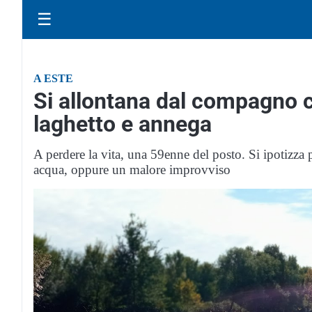
☰
A ESTE
Si allontana dal compagno co
laghetto e annega
A perdere la vita, una 59enne del posto. Si ipotizza po
acqua, oppure un malore improvviso