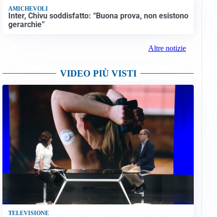
AMICHEVOLI
Inter, Chivu soddisfatto: “Buona prova, non esistono
gerarchie”
Altre notizie
VIDEO PIÙ VISTI
TELEVISIONE