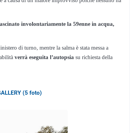
rse a causa di un malore improvviso poiché nessuno ha
trascinato involontariamente la 59enne in acqua,
inistero di turno, mentre la salma è stata messa a
abilità
verrà eseguita l’autopsia
su richiesta della
.
ALLERY (5 foto)