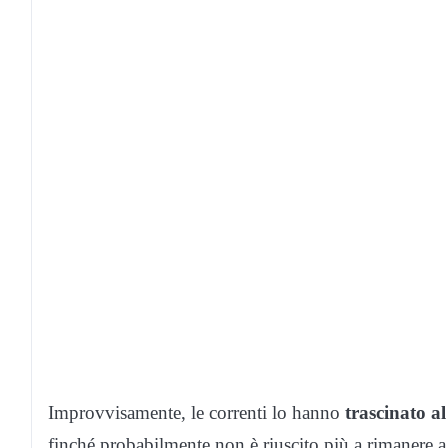
Improvvisamente, le correnti lo hanno
trascinato al
finché probabilmente non è riuscito più a rimanere a