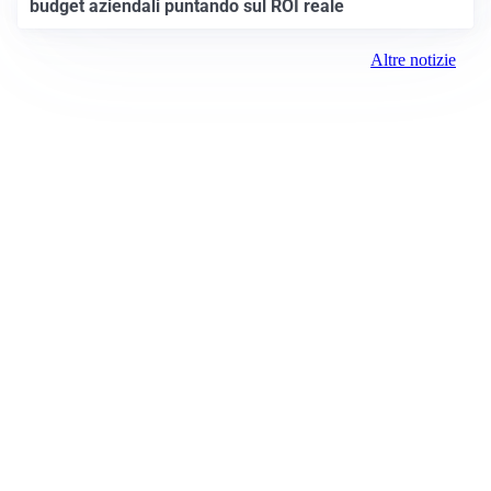
budget aziendali puntando sul ROI reale
Altre notizie
Prima Padova
ROC:
15381
Direttore responsabile:
Daniele Pirola
Editore:
Media (iN) Srl
Contatti