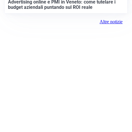
Advertising online e PMI in Veneto: come tutelare i
budget aziendali puntando sul ROI reale
Altre notizie
Prima Padova
ROC:
15381
Direttore responsabile:
Daniele Pirola
Editore:
Media (iN) Srl