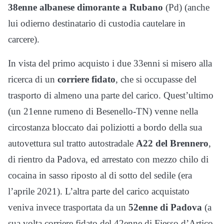
38enne albanese dimorante a Rubano
(Pd) (anche
lui odierno destinatario di custodia cautelare in
carcere).
In vista del primo acquisto i due 33enni si misero alla
ricerca di un
corriere fidato
, che si occupasse del
trasporto di almeno una parte del carico. Quest’ultimo
(un 21enne rumeno di Besenello-TN) venne nella
circostanza bloccato dai poliziotti a bordo della sua
autovettura sul tratto autostradale
A22 del Brennero
,
di rientro da Padova, ed arrestato con mezzo chilo di
cocaina in sasso riposto al di sotto del sedile (era
l’aprile 2021). L’altra parte del carico acquistato
veniva invece trasportata da un
52enne di Padova
(a
sua volta corriere fidato del 42enne di Fiesso d’Artico