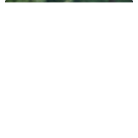
LE PAROLE
Milan, Amorim: “Sapevamo delle difficoltà, faremo
delle scelte”
LE PAROLE
Juventus, Spalletti soddisfatto: “I nuovi? Li ho visti
molto bene”
AMICHEVOLI