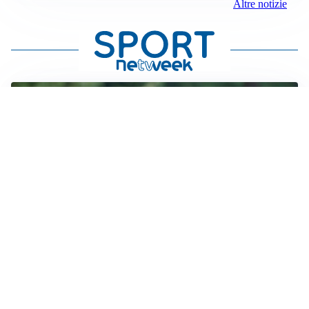
Altre notizie
LE PAROLE
Milan, Amorim: “Sapevamo delle difficoltà, faremo
delle scelte”