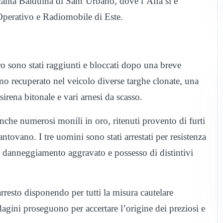
calità Balduina di Sant’Urbano, dove l’Alfa si è
Operativo e Radiomobile di Este.
oro sono stati raggiunti e bloccati dopo una breve
anno recuperato nel veicolo diverse targhe clonate, una
irena bitonale e vari arnesi da scasso.
anche numerosi monili in oro, ritenuti provento di furti
tovano. I tre uomini sono stati arrestati per resistenza
e, danneggiamento aggravato e possesso di distintivi
rresto disponendo per tutti la misura cautelare
gini proseguono per accertare l’origine dei preziosi e