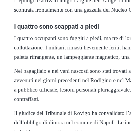
L’epilogo è arrivato lungo l’argine dell’Adige, in lo
scontrata frontalmente con una gazzella del Nucleo 
I quattro sono scappati a piedi
I quattro occupanti sono fuggiti a piedi, ma tre di l
colluttazione. I militari, rimasti lievemente feriti, h
paletta rifrangente, un lampeggiante magnetico, una s
Nel bagagliaio e nei vani nascosti sono stati trovati 
avvenuti nei giorni precedenti nel Rodigino e nel Man
a pubblico ufficiale, lesioni personali pluriaggravat
contraffatti.
Il giudice del Tribunale di Rovigo ha convalidato l’a
dell’obbligo di dimora nel comune di Napoli. Le inda