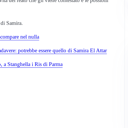
ità del reato che gli viene contestato e le possibili
 di Samira.
scompare nel nulla
cadavere: potrebbe essere quello di Samira El Attar
a Stanghella i Ris di Parma