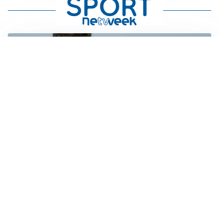
AMICHEVOLI
Juventus-Inter, antipasto di Serie A: le probabili
formazioni
IL NOME NUOVO
Napoli, Musso resta un’opzione per la porta