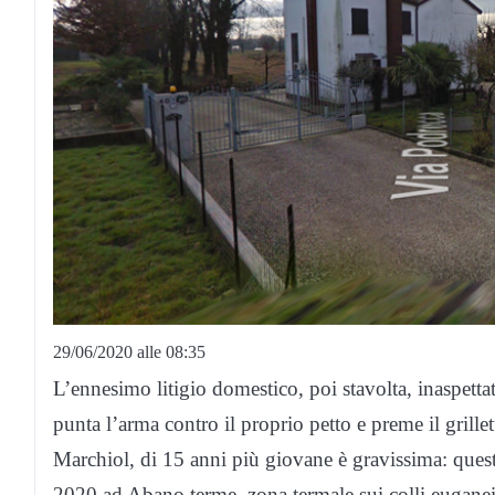
29/06/2020 alle 08:35
L’ennesimo litigio domestico, poi stavolta, inaspettat
punta l’arma contro il proprio petto e preme il grill
Marchiol, di 15 anni più giovane è gravissima: ques
2020 ad Abano terme, zona termale sui colli euganei