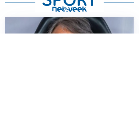
LA NUOVA ITALIA
Italia, ufficiale lo staff di Mancini: c’è anche Bonucci
I RITORNI
Inter, tornano Lautaro e Thuram: c’è anche Stones