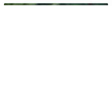
LE PAROLE
Milan, Amorim: “Sapevamo delle difficoltà, faremo
delle scelte”
LE PAROLE
Juventus, Spalletti soddisfatto: “I nuovi? Li ho visti
molto bene”