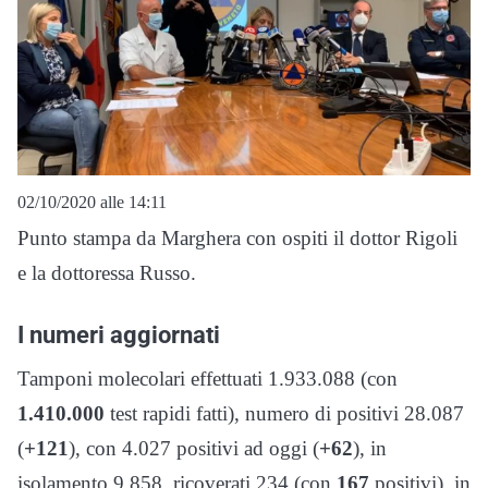
02/10/2020 alle 14:11
Punto stampa da Marghera con ospiti il dottor Rigoli
e la dottoressa Russo.
I numeri aggiornati
Tamponi molecolari effettuati 1.933.088 (con
1.410.000
test rapidi fatti), numero di positivi 28.087
(
+121
), con 4.027 positivi ad oggi (
+62
), in
isolamento 9.858, ricoverati 234 (con
167
positivi), in