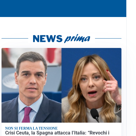
NON SI FERMA LA TENSIONE
Crisi Ceuta, la Spagna attacca l’Italia: “Revochi i