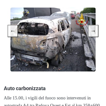
←
→
Auto carbonizzata
Alle 15.00, i vigili del fuoco sono intervenuti in
autostrada A4 tra Padova Ovest e Est al km 358+600