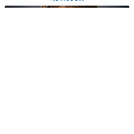
PREMIER LEAGUE
Palestra ammette: “Il Chelsea? Ho sempre sognato la
Premier”
CALCIOMERCATO
Milan, ufficiale la risoluzione di Bennacer: il
comunicato