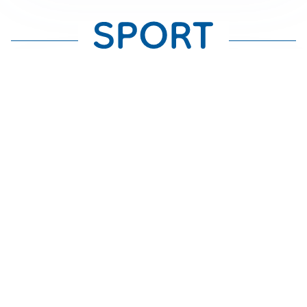
TITOLARE IN CAMPIONATO
Inter, tocca a Pio Esposito: Chivu gli affida l’attacco
LE PAROLE