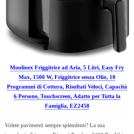
Moulinex Friggitrice ad Aria, 5 Litri, Easy Fry
Max, 1500 W, Friggitrice senza Olio, 10
Programmi di Cottura, Risultati Veloci, Capacità
6 Persone, Touchscreen, Adatto per Tutta la
Famiglia, EZ2458
Volete pavimenti sempre splendenti? La sua