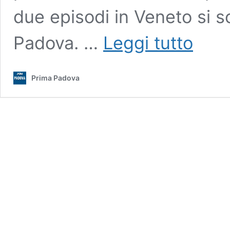
due episodi in Veneto si so
Fleximan
Padova. …
Leggi tutto
colpisce
ancora
in
Prima Padova
Veneto:
i
sindaci
(non
tutti)
alzano
bandiera
bianca