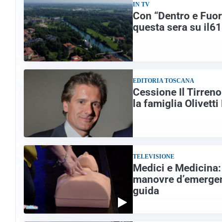
IN TV
Con “Dentro e Fuo
questa sera su il61
EDITORIA TOSCANA
Cessione Il Tirren
la famiglia Olivett
TELEVISIONE
Medici e Medicina: 
manovre d’emergenz
guida