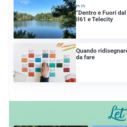
IN TV
“Dentro e Fuori da
il61 e Telecity
Quando ridisegnare
da fare