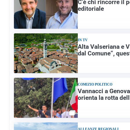
C’è chi rincorre il
editoriale
IN TV
Alta Valseriana e V
dal Comune”, questa
COMIZIO POLITICO
Vannacci a Genova:
orienta la rotta dell
ALLEANZE REGIONALI