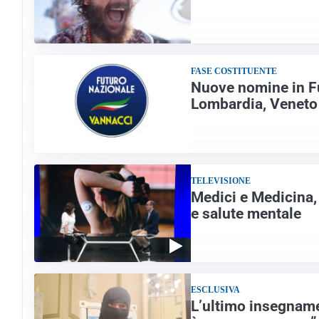
FASE COSTITUENTE
Nuove nomine in Fu
Lombardia, Veneto
TELEVISIONE
Medici e Medicina, d
e salute mentale
ESCLUSIVA
L’ultimo insegname