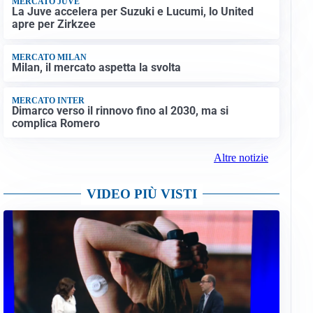
MERCATO JUVE
La Juve accelera per Suzuki e Lucumi, lo United
apre per Zirkzee
MERCATO MILAN
Milan, il mercato aspetta la svolta
MERCATO INTER
Dimarco verso il rinnovo fino al 2030, ma si
complica Romero
Altre notizie
VIDEO PIÙ VISTI